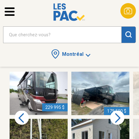
Montréal
229 995 $
179 500 $