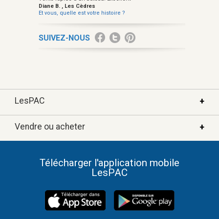
Diane B. , Les Cèdres
Et vous, quelle est votre histoire ?
SUIVEZ-NOUS
LesPAC
Vendre ou acheter
À propos de LesPAC
FAQ
Annoncer
Télécharger l'application mobile
Nous joindre
LesPAC
LesPAC immo
Politique de confidentilité
Automobiles populaires
Conseils de sécurité