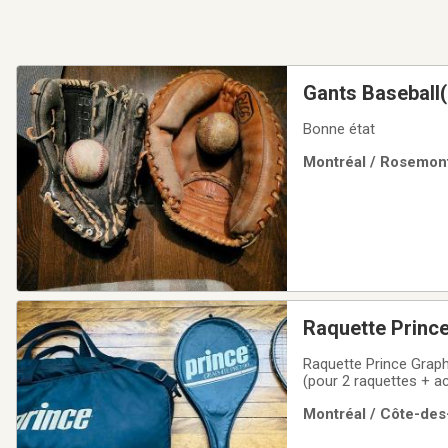
Gants Baseball(
Bonne état
Montréal / Rosemont
Raquette Princ
Raquette Prince Graph
(pour 2 raquettes + accessoires) + [2] étuis à balles
prévoir à moyen terme
Montréal / Côte-des
pratique, propre et