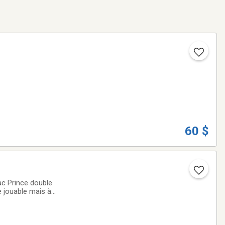
60 $
ac Prince double
es vintage. Sac