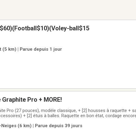
$60)(Football$10)(Voley-ball$15
 (5 km) | Parue depuis 1 jour
e Graphite Pro + MORE!
ite Pro (27 pouces), modèle classique, + [2] housses à raquette + s
. Raquette en bon état, cordage encore jouable mais à
. Idéal pour joueur débutant ou intermédiaire, ou amateur de raquett
-Neiges (6 km) | Parue depuis 39 jours