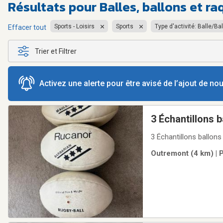
Résultats pour
Balles, ballons et r
Sports - Loisirs
Sports
Type d'activité: Balle/B
Effacer tout
Trier et Filtrer
Activez une alerte pour être avisé de l’ajout de n
3 Échantillons 
3 Échantillons ballons
Outremont (4 km) | 