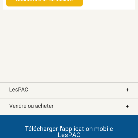
LesPAC
Vendre ou acheter
À propos de LesPAC
FAQ
Annoncer
Télécharger l'application mobile
Nous joindre
LesPAC
LesPAC immo