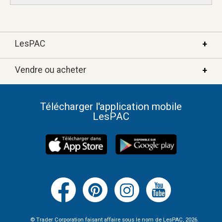
LesPAC
Vendre ou acheter
À propos de LesPAC
FAQ
Annoncer
Télécharger l'application mobile
Nous joindre
LesPAC
LesPAC immo
Politique de confidentilité
Automobiles populaires
Conseils de sécurité
Conditions d’utilisation
© Trader Corporation faisant affaire sous le nom de LesPAC, 2026.