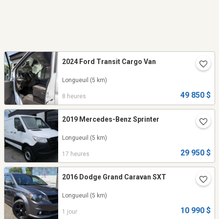
2024 Ford Transit Cargo Van
Longueuil
(5 km)
49 850 $
8 heures
2019 Mercedes-Benz Sprinter
Longueuil
(5 km)
29 950 $
17 heures
2016 Dodge Grand Caravan SXT
Longueuil
(5 km)
10 990 $
1 jour