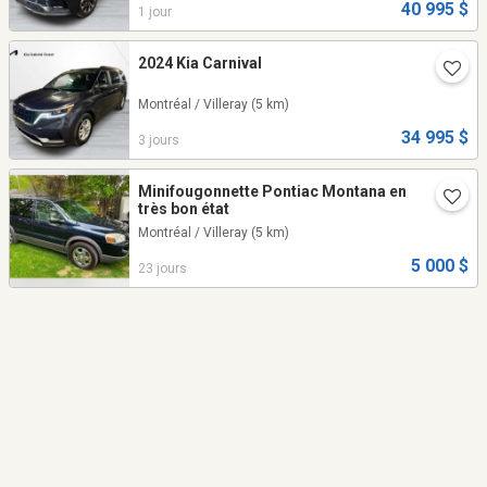
40 995 $
1 jour
2024 Kia Carnival
Montréal / Villeray
(5 km)
34 995 $
3 jours
Minifougonnette Pontiac Montana en
très bon état
Montréal / Villeray
(5 km)
5 000 $
23 jours