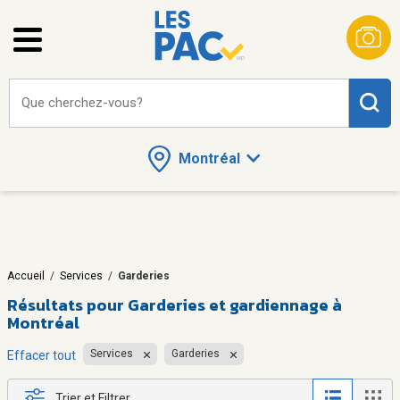
Que cherchez-vous?
Montréal
Accueil
/
Services
/
Garderies
Résultats pour
Garderies et gardiennage à
Montréal
Services
Garderies
Effacer tout
Trier et Filtrer