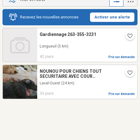
Recevez les nouvelles annonces
Activer une alerte
Gardiennage 263-355-3231
Longueuil
(5 km)
42 jours
Prix sur demande
NOUNOU POUR CHIENS TOUT
SECURITAIRE AVEC COUR
CLOTUREE..24HRS SUR 24 SUR
Laval-Ouest
(24 km)
PLACE. 20ANS EXPERIENCE
33 jours
Prix sur demande