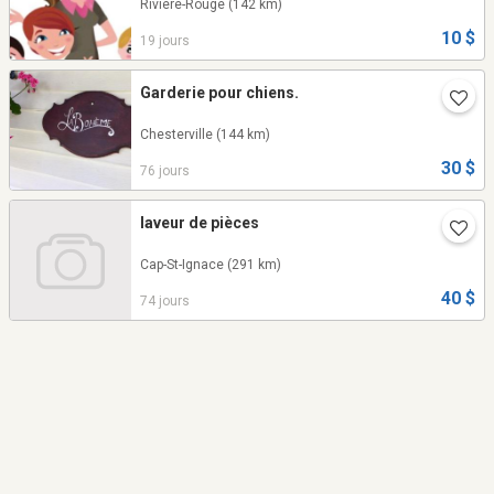
Rivière-Rouge
(142 km)
10 $
19 jours
Garderie pour chiens.
Chesterville
(144 km)
30 $
76 jours
laveur de pièces
Cap-St-Ignace
(291 km)
40 $
74 jours