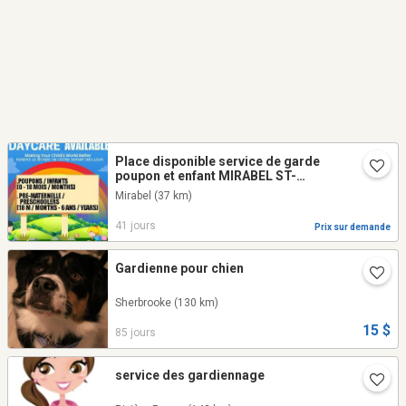
Place disponible service de garde
poupon et enfant MIRABEL ST-
JANVIER
Mirabel
(37 km)
41 jours
Prix sur demande
Gardienne pour chien
Sherbrooke
(130 km)
15 $
85 jours
service des gardiennage