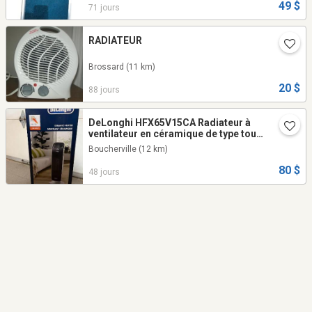
49 $
71 jours
RADIATEUR
Brossard
(11 km)
20 $
88 jours
DeLonghi HFX65V15CA Radiateur à
ventilateur en céramique de type tour,
gris. ÉTAT NEUF. SERVI 2 FOIS
Boucherville
(12 km)
80 $
48 jours