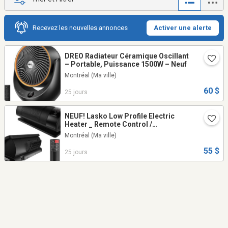
Recevez les nouvelles annonces
Activer une alerte
DREO Radiateur Céramique Oscillant
– Portable, Puissance 1500W – Neuf
Montréal
(Ma ville)
60 $
25 jours
NEUF! Lasko Low Profile Electric
Heater _ Remote Control /
New/Chauffrette électrique Lasko
Montréal
(Ma ville)
55 $
25 jours