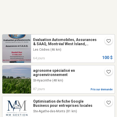
Evaluation Automobiles, Assurances
& SAAQ, Montréal West Island,
Châteauguay, Valleyfield, Vaudreuil
Les Cèdres
(46 km)
100 $
64 jours
agronome spécialisé en
agroenvironnement
St-Hyacinthe
(48 km)
87 jours
Prix sur demande
Optimisation de fiche Google
Business pour entreprises locales
Ste-Agathe-des-Monts
(81 km)