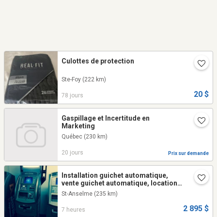
Culottes de protection
Ste-Foy
(222 km)
20 $
78 jours
Gaspillage et Incertitude en
Marketing
Québec
(230 km)
20 jours
Prix sur demande
Installation guichet automatique,
vente guichet automatique, location
guichet automatique, distrubuteur de
St-Anselme
(235 km)
billets
2 895 $
7 heures