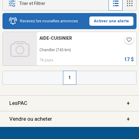
Trier et Filtrer
Recevez les nouvelles annonces
Activer une alerte
AIDE-CUISINIER
Chandler
(743 km)
17 $
78 jours
1
+
LesPAC
+
Vendre ou acheter