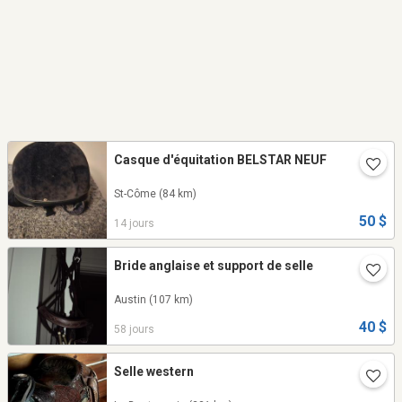
Casque d'équitation BELSTAR NEUF
St-Côme
(84 km)
50 $
14 jours
Bride anglaise et support de selle
Austin
(107 km)
40 $
58 jours
Selle western