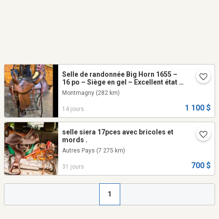
Selle de randonnée Big Horn 1655 –
16 po – Siège en gel – Excellent état 1
100 $
Montmagny
(282 km)
1 100 $
14 jours
selle siera 17pces avec bricoles et
mords .
Autres Pays
(7 275 km)
700 $
31 jours
1