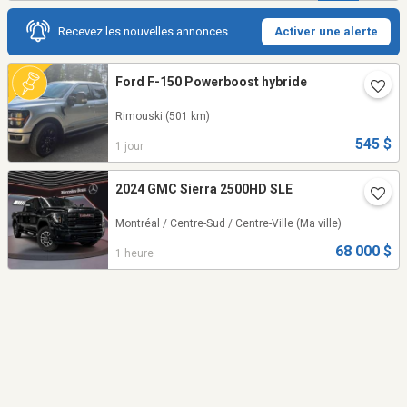
Recevez les nouvelles annonces
Activer une alerte
Ford F-150 Powerboost hybride
Rimouski
(501 km)
545 $
1 jour
2024 GMC Sierra 2500HD SLE
Montréal / Centre-Sud / Centre-Ville
(Ma ville)
68 000 $
1 heure