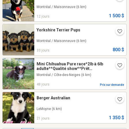
Montréal / Maisonneuve
(6 km)
1 500 $
12 jours
Yorkshire Terrier Pups
Montréal / Maisonneuve
(6 km)
800 $
33 jours
Mini Chihuahua Pure race*2lb à 6lb
adulte**Qualité show**Prêt
maintenant
Montréal / Côte-des-Neiges
(6 km)
48 jours
Prix sur demande
Berger Australian
LeMoyne
(6 km)
1 350 $
21 jours