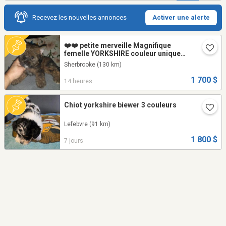
Recevez les nouvelles annonces
Activer une alerte
❤️❤️ petite merveille Magnifique
femelle YORKSHIRE couleur unique
EXOTIC COLOR
Sherbrooke
(130 km)
1 700 $
14 heures
Chiot yorkshire biewer 3 couleurs
Lefebvre
(91 km)
1 800 $
7 jours