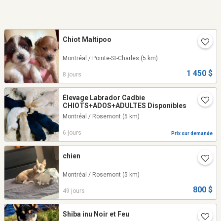
Chiot Maltipoo
Montréal / Pointe-St-Charles
(5 km)
1 450 $
8 jours
Élevage Labrador Cadbie
CHIOTS+ADOS+ADULTES Disponibles
Montréal / Rosemont
(5 km)
6 jours
Prix sur demande
chien
Montréal / Rosemont
(5 km)
800 $
49 jours
Shiba inu Noir et Feu