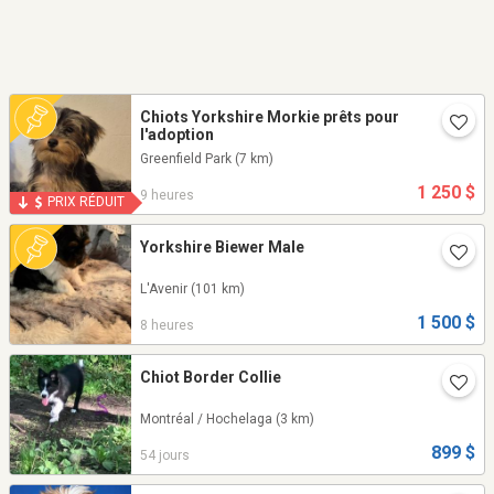
Chiots Yorkshire Morkie prêts pour
l'adoption
Greenfield Park
(7 km)
1 250 $
9 heures
PRIX RÉDUIT
Yorkshire Biewer Male
L'Avenir
(101 km)
1 500 $
8 heures
Chiot Border Collie
Montréal / Hochelaga
(3 km)
899 $
54 jours