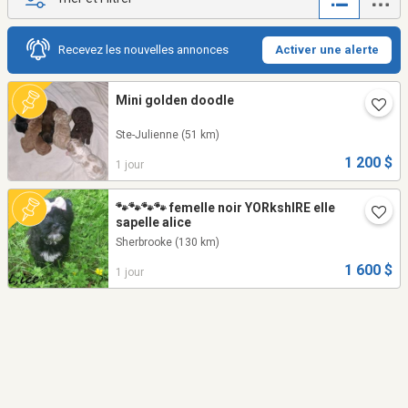
Recevez les nouvelles annonces
Activer une alerte
Mini golden doodle
Ste-Julienne
(51 km)
1 200 $
1 jour
🐾🐾🐾🐾 femelle noir YORkshIRE elle
sapelle alice
Sherbrooke
(130 km)
1 600 $
1 jour