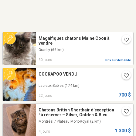
Magnifiques chatons Maine Coon à
vendre
Granby
(66 km)
30 jours
Prix sur demande
COCKAPOO VENDU
Lac-aux-Sables
(174 km)
700 $
22 jours
Chatons British Shorthair d'exception
! à réserver – Silver, Golden & Bleu
Tabby
Montréal / Plateau Mont-Royal
(2 km)
1 300 $
4 jours