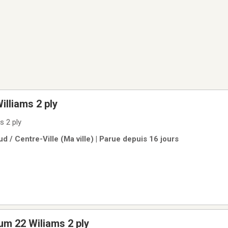
illiams 2 ply
s 2 ply
d / Centre-Ville (Ma ville) | Parue depuis 16 jours
um 22 Wiliams 2 ply