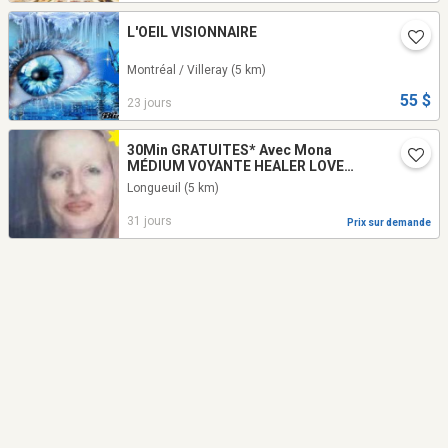
L'OEIL VISIONNAIRE
Montréal / Villeray
(5 km)
55 $
23 jours
30Min GRATUITES* Avec Mona
MÉDIUM VOYANTE HEALER LOVE
PSYCHIC READING FRANCE QUÉBEC
Longueuil
(5 km)
31 jours
Prix sur demande