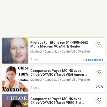
Protege ton Etoile sur 514-898-6662
Mona Médium VOYANTE Healer
Montréal / Centre-Sud / Centre-Ville
(Ma ville)
4 jours
Prix sur demande
Comparez et Payez MOINS avec
Chloé VOYANCE Tarot VRAI Amour
Argent Avenir TEL: 514-969-2563
Montréal / Centre-Sud / Centre-Ville
(Ma ville)
25 $
4 jours
Comparez et Payez MOINS avec
Chloé VOYANCE Tarot PRÉCIS et
DATÉ 25$