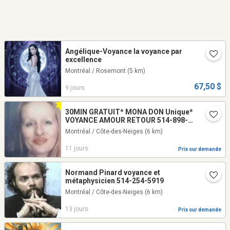
Angélique-Voyance la voyance par
excellence
Montréal / Rosemont
(5 km)
67,50 $
9 jours
30MIN GRATUIT* MONA DON Unique*
VOYANCE AMOUR RETOUR 514-898-
6662 MEDIUM Montréal LOVE Tarot
Montréal / Côte-des-Neiges
(6 km)
READING
11 jours
Prix sur demande
Normand Pinard voyance et
métaphysicien 514-254-5919
Montréal / Côte-des-Neiges
(6 km)
13 jours
Prix sur demande