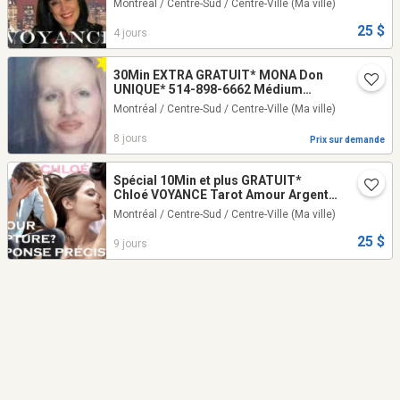
Montréal / Centre-Sud / Centre-Ville
(Ma ville)
25 $
4 jours
30Min EXTRA GRATUIT* MONA Don
UNIQUE* 514-898-6662 Médium
VOYANTE Tarot PSYCHIC TALISMAN
Montréal / Centre-Sud / Centre-Ville
(Ma ville)
8 jours
Prix sur demande
Spécial 10Min et plus GRATUIT*
Chloé VOYANCE Tarot Amour Argent
Famille
Montréal / Centre-Sud / Centre-Ville
(Ma ville)
25 $
9 jours