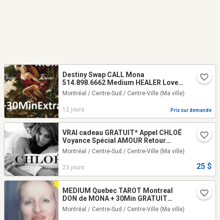
Destiny Swap CALL Mona
514.898.6662 Medium HEALER Love
PSYCHIC Reading
Montréal / Centre-Sud / Centre-Ville
(Ma ville)
12 jours
Prix sur demande
VRAI cadeau GRATUIT* Appel CHLOÉ
Voyance Spécial AMOUR Retour
AVENIR couple Prédictions 2026 100%
Montréal / Centre-Sud / Centre-Ville
(Ma ville)
JUSTE Chloé Tel: 514-969-2563
25 $
23 jours
MEDIUM Quebec TAROT Montreal
DON de MONA + 30Min GRATUIT
VOYANCE TAROT LOVE PSYCHIC
Montréal / Centre-Sud / Centre-Ville
(Ma ville)
READING