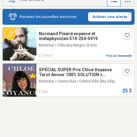
Recevez les nouvelles annonces
Activer une alerte
Normand Pinard voyance et
métaphysicien 514-254-5919
Montréal / Côte-des-Neiges
(6 km)
13 jours
Prix sur demande
SPÉCIAL SUPER Prix Chloé Voyance
Tarot Amour 100% SOLUTION +
RÉSULTAT TEL: 514-969-2563
Montréal / Centre-Sud / Centre-Ville
(Ma ville)
25 $
1 jour