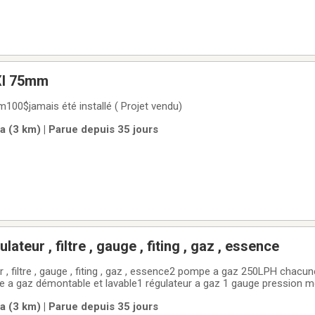
EXI 75mm
m100$jamais été installé ( Projet vendu)
a (3 km) | Parue depuis 35 jours
KIT Pompe , régulateur , filtre , gauge , fiting , gaz , essence
50LPH chacune 2 filtre a gaz
re a gaz démontable et lavable1 régulateur a gaz 1 gauge pression m
12v + pod pour le nivaux a gaz50 fiting 6an2 fiting 12an13 tuyau tre
a (3 km) | Parue depuis 35 jours
NERGY (