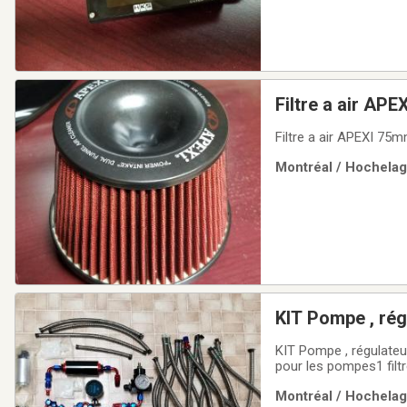
Filtre a air AP
Filtre a air APEXI 75m
Montréal / Hochelag
KIT Pompe , régulateur , filtre , gauge , fiting , gaz , essence2 pompe a gaz 2
pour les pompes1 filt
gaz1 gauge numérique 
Montréal / Hochelag
pression1 HKS TOP É