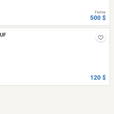
Ferme
500 $
UR NEUF
120 $