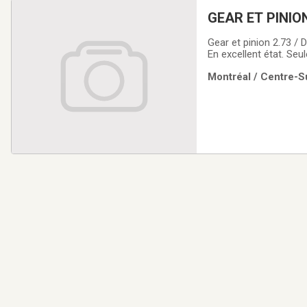
GEAR ET PINION
Gear et pinion 2.73 / Diamètre de la ring gear 8.8" Fit sur Ford Mustang 2011 à 2014 V-6. et 1986 à 2014 V-8
En excellent état. Se
Montréal / Centre-Su