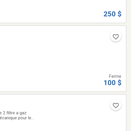
250 $
Ferme
100 $
écanique pour le
ssé Stainless a