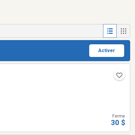
Activer
Ferme
30 $