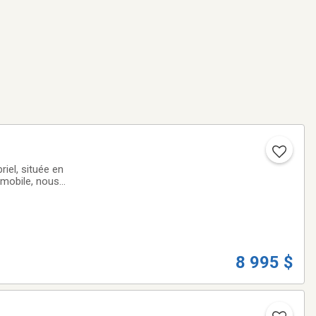
iel, située en
omobile, nous
ute qualité qui
8 995 $