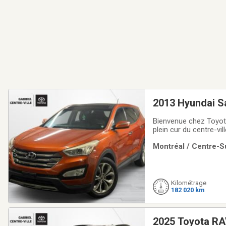
2013 Hyundai S
Bienvenue chez Toyota
plein cur du centre-vi
proposons une vaste 
Montréal / Centre-Su
conviennent à tous les
Kilométrage
182 020 km
2025 Toyota RA