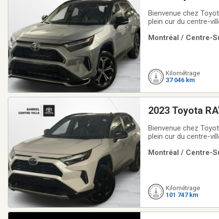
Bienvenue chez Toyota
plein cur du centre-vi
proposons une vaste 
Montréal / Centre-Su
conviennent à tous les
Kilométrage
37 046 km
2023 Toyota RA
Bienvenue chez Toyota
plein cur du centre-vi
proposons une vaste 
Montréal / Centre-Su
conviennent à tous les
Kilométrage
101 747 km