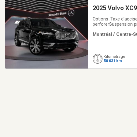
2025 Volvo XC9
Options :Taxe d'accise fédérale sur la 
perforerSuspension pneumatique 
branches, finition noire et taille diamant Système au
Montréal / Centre-Su
Kilométrage
50 031 km