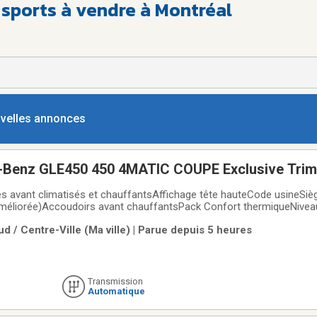
s sports à vendre à Montréal
ouvelles annonces
Benz GLE450 450 4MATIC COUPE Exclusive Trim
ges avant climatisés et chauffantsAffichage tête hauteCode usineSiè
améliorée)Accoudoirs avant chauffantsPack Confort thermiqueNivea
ur la navigationLigne AMG avec Ensemble NuitPack Intelligent Drive Suspens
d / Centre-Ville (Ma ville) | Parue depuis 5 heures
CAttelage de remorqueJantes
Transmission
Automatique