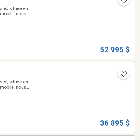
iel, située en
omobile, nous
ute qualité qui
52 995 $
iel, située en
omobile, nous
ute qualité qui
36 895 $