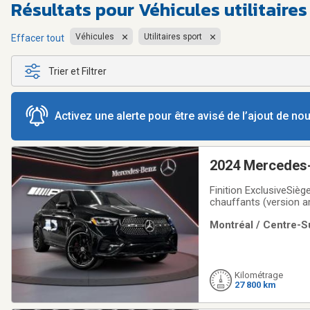
Résultats pour
Véhicules utilitaire
Véhicules
Utilitaires sport
Effacer tout
Trier et Filtrer
Activez une alerte pour être avisé de l’ajout de n
2024 Mercedes-
with Nig
Finition ExclusiveSiè
chauffants (version 
MIDRéalité augmentée po
Montréal / Centre-Su
pneumatique AIRMATI
Kilométrage
27 800 km