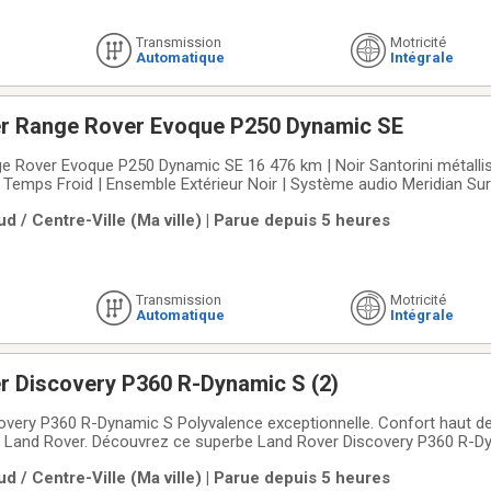
Transmission
Motricité
Automatique
Intégrale
r Range Rover Evoque P250 Dynamic SE
 Rover Evoque P250 Dynamic SE 16 476 km | Noir Santorini métallisé
 Temps Froid | Ensemble Extérieur Noir | Système audio Meridian S
tre le luxe britannique, les technologies de pointe et les performances
d / Centre-Ville (Ma ville) | Parue depuis 5 heures
Range Rover
Transmission
Motricité
Automatique
Intégrale
r Discovery P360 R-Dynamic S (2)
overy P360 R-Dynamic S Polyvalence exceptionnelle. Confort haut 
s Land Rover. Découvrez ce superbe Land Rover Discovery P360 R-D
ne combinaison idéale de raffinement, de polyvalence et de capacité
d / Centre-Ville (Ma ville) | Parue depuis 5 heures
 dans une élégante teinte Noir