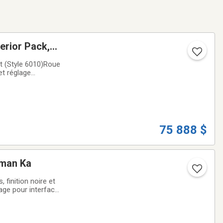
erior Pack,
nt (Style 6010)Roue
75 888 $
rman Ka
finition noire et
age pour interface
cessionnaire M-B