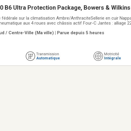
0 B6 Ultra Protection Package, Bowers & Wilkin
climatisation Ambre/AnthraciteSellerie en cuir Nappa
aux 4 roues avec châssis actif Four-C Jantes : alliage 22 po à 5 doubles
dio haut de gamme Bowers & Wilkins Logiciel
d / Centre-Ville (Ma ville) | Parue depuis 5 heures
d'optimisation Polestar Engineered Ensemble de
Transmission
Motricité
Automatique
Intégrale