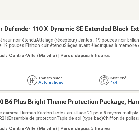
r Defender 110 X-Dynamic SE Extended Black Ext
rieur noir étenduAttelage (récepteur) Jantes : 19 pouces noir brilla
vant électriques à mémoire et réglage
 qualité de l'air Système de purification de l'air de l'habitacle Plus
d / Centre-Ville (Ma ville) | Parue depuis 5 heures
Transmission
Motricité
Automatique
4x4
0 B6 Plus Bright Theme Protection Package, Ha
 gamme Harman KardonJantes en alliage 21 po à 8 rayons multiples, 
5R21)Ensemble de protectionTapis de sol (type bac)Chiffon de poliss
versibleProtection de pare-chocs Mercedes-Benz Silver Star, le con
d / Centre-Ville (Ma ville) | Parue depuis 5 heures
et Centre AMG