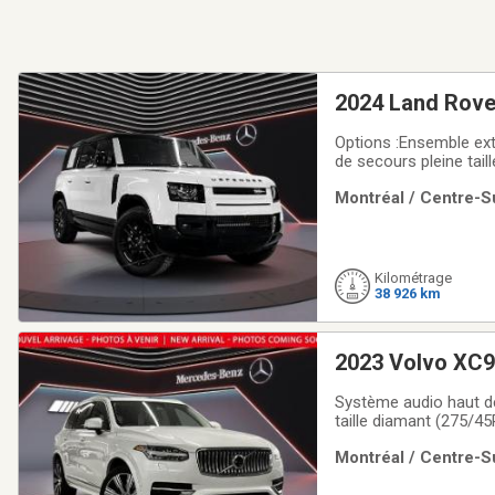
2024 Land Rove
Tow Hit
Options :Ensemble exté
de secours pleine taille 19 pouces Finition cuir étenduSièges a
climatiqueClimatisation tri-zoneCapteur de
Montréal / Centre-Su
Ensemble climat
Kilométrage
38 926 km
2023 Volvo XC9
Système audio haut de
taille diamant (275/4
HMITapis de coffre ré
Montréal / Centre-Su
numéro 1 au Canada 