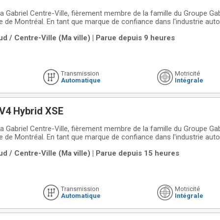
 Gabriel Centre-Ville, fièrement membre de la famille du Groupe Gabr
lle de Montréal. En tant que marque de confiance dans l'industrie aut
gamme de véhicules d'occasion soigneusement sélectionnés et de ha
d / Centre-Ville (Ma ville) | Parue depuis 9 heures
 styles de vie et
Transmission
Motricité
Automatique
Intégrale
V4 Hybrid XSE
 Gabriel Centre-Ville, fièrement membre de la famille du Groupe Gabr
lle de Montréal. En tant que marque de confiance dans l'industrie aut
gamme de véhicules d'occasion soigneusement sélectionnés et de ha
d / Centre-Ville (Ma ville) | Parue depuis 15 heures
 styles de vie et
Transmission
Motricité
Automatique
Intégrale