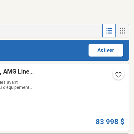
Activer
, AMG Line
ges avant
u d'équipement
ion
83 998 $