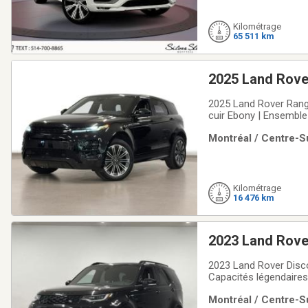
Kilométrage
65 511 km
2025 Land Rove
2025 Land Rover Range
cuir Ebony | Ensemble
l'équilibre parfait en
Montréal / Centre-Su
superbe Land Rover 
Kilométrage
16 476 km
2023 Land Rove
2023 Land Rover Disc
Capacités légendaire
VUS de luxe offrant u
Montréal / Centre-Su
légendaires. Présenté