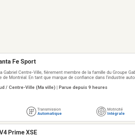
anta Fe Sport
 Gabriel Centre-Ville, fièrement membre de la famille du Groupe Gabr
lle de Montréal. En tant que marque de confiance dans l'industrie aut
gamme de véhicules d'occasion soigneusement sélectionnés et de ha
d / Centre-Ville (Ma ville) | Parue depuis 9 heures
 styles de vie et
Transmission
Motricité
Automatique
Intégrale
V4 Prime XSE